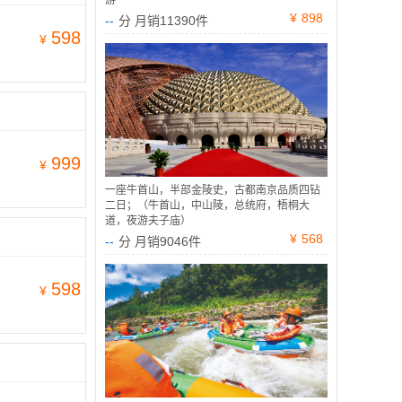
游
¥
898
--
分 月销11390件
598
¥
999
¥
一座牛首山，半部金陵史，古都南京品质四钻
二日；（牛首山，中山陵，总统府，梧桐大
道，夜游夫子庙）
¥
568
--
分 月销9046件
598
¥