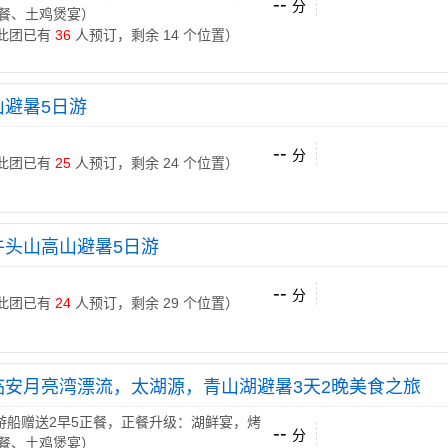
--
分
餐、土鸡煲宴）
 （此团已有
36
人预订，剩余 14 个位置）
山避暑5日游
--
分
 （此团已有
25
人预订，剩余 24 个位置）
牛头山高山避暑5日游
--
分
 （此团已有
24
人预订，剩余 29 个位置）
临安月亮湾漂流，太湖源，青山湖避暑3天2晚美食之旅
游船赠送2早5正餐，正餐升级：湖鲜宴，烤
--
分
餐、土鸡煲宴）