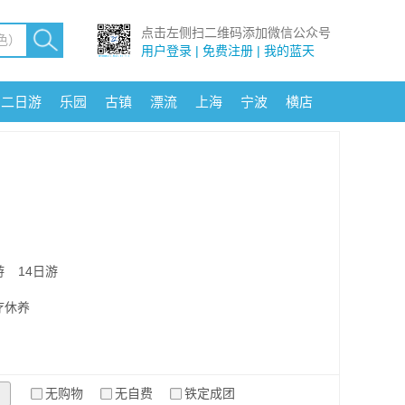
点击左侧扫二维码添加微信公众号
用户登录 | 免费注册 | 我的蓝天
二日游
乐园
古镇
漂流
上海
宁波
横店
游
14日游
疗休养
无购物
无自费
铁定成团