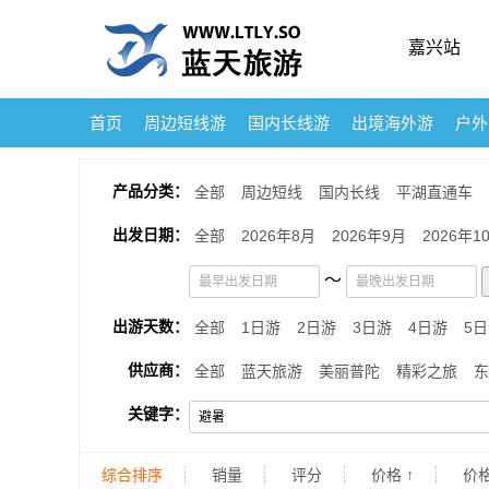
嘉兴站
首页
周边短线游
国内长线游
出境海外游
户外
产品分类：
全部
周边短线
国内长线
平湖直通车
出发日期：
全部
2026年8月
2026年9月
2026年1
～
出游天数：
全部
1日游
2日游
3日游
4日游
5
供应商：
全部
蓝天旅游
美丽普陀
精彩之旅
东
关键字：
综合排序
销量
评分
价格 ↑
价格