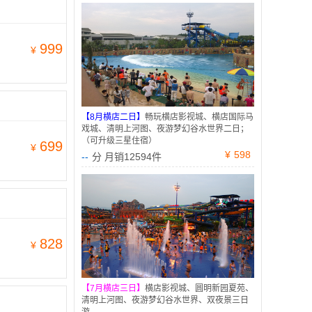
999
¥
【8月横店二日】
畅玩横店影视城、横店国际马
戏城、清明上河图、夜游梦幻谷水世界二日；
（可升级三星住宿）
699
¥
¥
598
--
分 月销12594件
828
¥
【7月横店三日】
横店影视城、圆明新园夏苑、
清明上河图、夜游梦幻谷水世界、双夜景三日