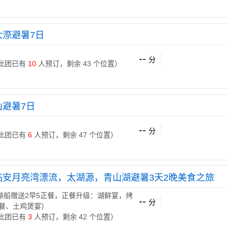
大漈避暑7日
--
分
 （此团已有
10
人预订，剩余 43 个位置）
山避暑7日
--
分
 （此团已有
6
人预订，剩余 47 个位置）
临安月亮湾漂流，太湖源，青山湖避暑3天2晚美食之旅
游船赠送2早5正餐，正餐升级：湖鲜宴，烤
--
分
餐、土鸡煲宴）
 （此团已有
3
人预订，剩余 42 个位置）