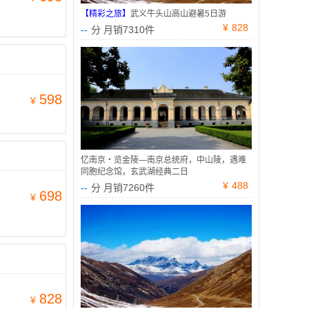
【精彩之旅】
武义牛头山高山避暑5日游
¥
828
--
分 月销7310件
598
¥
忆南京・览金陵—南京总统府，中山陵，遇难
同胞纪念馆，玄武湖经典二日
¥
488
--
分 月销7260件
698
¥
828
¥