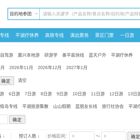
目的地参团
专线
平湖疗休养
高铁专线
演出票务
景区门票
一日游
自驾游
嘉兴本地游
研游学
善平盐快线
蓝天户外
平湖疗休养
0月
2026年11月
2026年12月
2027年1月
清空
日游
6日游
7日游
8日游
9日游
10日游
11日游
12日游
13日
极岛专线
平湖旅游集散
山山假期
蓝朋友长线
旅行社协会
平湖
 ↓
预订人数 ↓
价格区间：
～