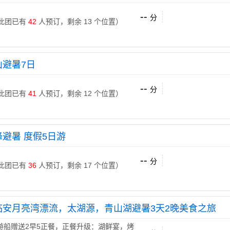
--
分
 （此团已有
42
人预订，剩余 13 个位置）
山避暑7日
--
分
 （此团已有
41
人预订，剩余 12 个位置）
避暑 度假5日游
--
分
 （此团已有
36
人预订，剩余 17 个位置）
临安月亮湾漂流，太湖源，青山湖避暑3天2晚美食之旅
游船赠送2早5正餐，正餐升级：湖鲜宴，烤