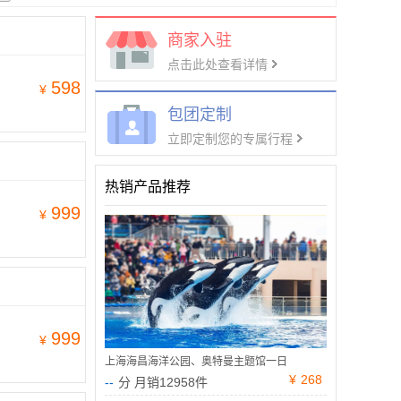
商家入驻
点击此处查看详情
598
¥
包团定制
立即定制您的专属行程
热销产品推荐
999
¥
999
¥
上海海昌海洋公园、奥特曼主题馆一日
¥
268
--
分 月销12958件