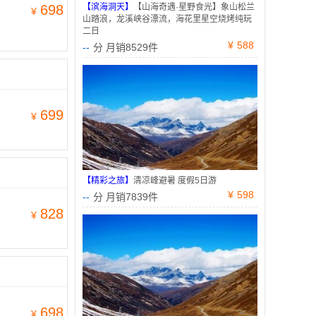
698
【滨海洞天】
【山海奇遇·星野食光】象山松兰
¥
山踏浪，龙溪峡谷漂流，海花里星空烧烤纯玩
二日
¥
588
--
分 月销8529件
699
¥
【精彩之旅】
清凉峰避暑 度假5日游
¥
598
--
分 月销7839件
828
¥
698
¥