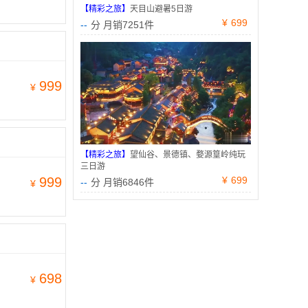
【精彩之旅】
天目山避暑5日游
¥
699
--
分 月销7251件
999
¥
【精彩之旅】
望仙谷、景德镇、婺源篁岭纯玩
三日游
999
¥
699
--
分 月销6846件
¥
698
¥