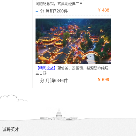
同胞纪念馆，玄武湖经典二日
¥
488
--
分 月销7260件
【精彩之旅】
望仙谷、景德镇、婺源篁岭纯玩
三日游
¥
699
--
分 月销6846件
诚聘英才