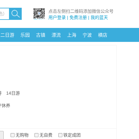
点击左侧扫二维码添加微信公众号
用户登录 | 免费注册 | 我的蓝天
二日游
乐园
古镇
漂流
上海
宁波
横店
游
14日游
疗休养
无购物
无自费
铁定成团