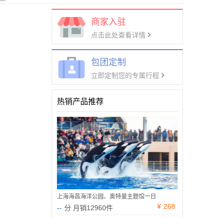
商家入驻
点击此处查看详情
包团定制
立即定制您的专属行程
热销产品推荐
上海海昌海洋公园、奥特曼主题馆一日
¥
268
--
分 月销12960件