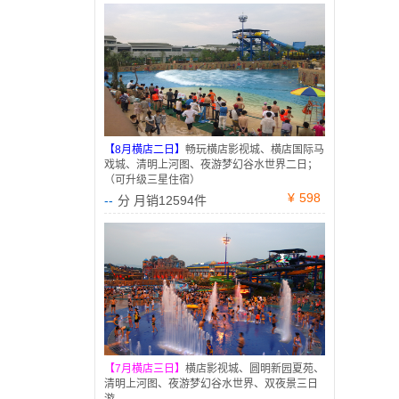
【8月横店二日】
畅玩横店影视城、横店国际马
戏城、清明上河图、夜游梦幻谷水世界二日；
（可升级三星住宿）
¥
598
--
分 月销12594件
【7月横店三日】
横店影视城、圆明新园夏苑、
清明上河图、夜游梦幻谷水世界、双夜景三日