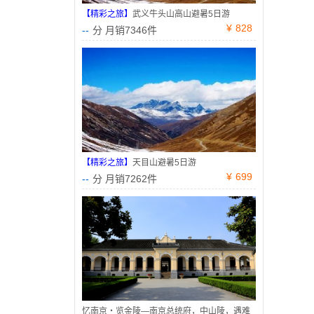
【精彩之旅】
武义牛头山高山避暑5日游
¥
828
--
分 月销7346件
【精彩之旅】
天目山避暑5日游
¥
699
--
分 月销7262件
忆南京・览金陵—南京总统府，中山陵，遇难