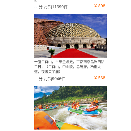
游
¥
898
--
分 月销11390件
一座牛首山，半部金陵史，古都南京品质四钻
二日；（牛首山，中山陵，总统府，梧桐大
道，夜游夫子庙）
¥
568
--
分 月销9046件