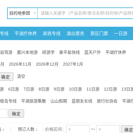
目的地参团
专线
平湖疗休养
高铁专线
演出票务
景区门票
一日游
自驾游
嘉兴本地游
研游学
善平盐快线
蓝天户外
平湖疗休养
0月
2026年11月
2026年12月
2027年1月
清空
日游
6日游
7日游
8日游
9日游
10日游
11日游
12日游
13日
极岛专线
平湖旅游集散
山山假期
蓝朋友长线
旅行社协会
平湖
 ↓
预订人数 ↓
价格区间：
～