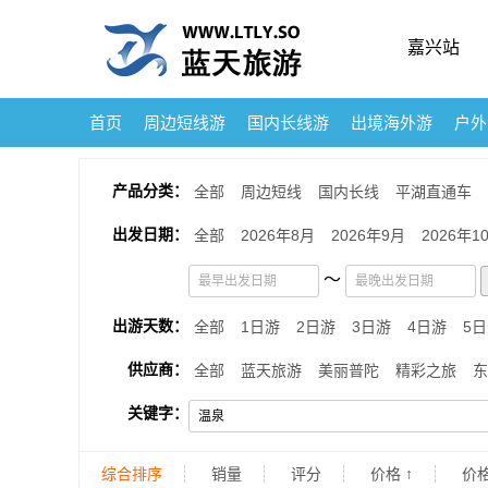
嘉兴站
首页
周边短线游
国内长线游
出境海外游
户外
产品分类：
全部
周边短线
国内长线
平湖直通车
出发日期：
全部
2026年8月
2026年9月
2026年1
～
出游天数：
全部
1日游
2日游
3日游
4日游
5
供应商：
全部
蓝天旅游
美丽普陀
精彩之旅
东
关键字：
综合排序
销量
评分
价格 ↑
价格