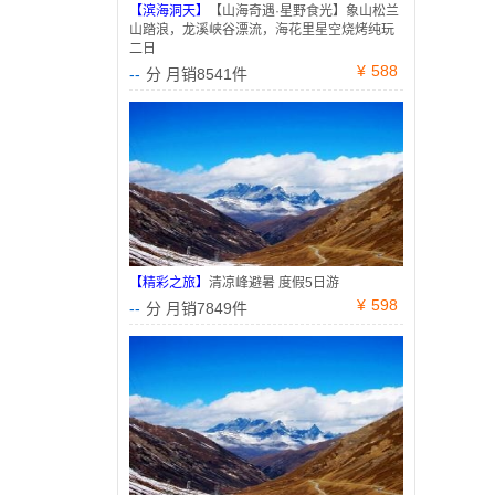
【滨海洞天】
【山海奇遇·星野食光】象山松兰
山踏浪，龙溪峡谷漂流，海花里星空烧烤纯玩
二日
¥
588
--
分 月销8541件
【精彩之旅】
清凉峰避暑 度假5日游
¥
598
--
分 月销7849件