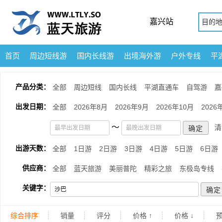
嘉兴站
目的
首页
周边短线游
国内长线游
出境海外游
户外专线
平
产品分类：
全部
周边短线
国内长线
平湖直通车
自驾游
嘉
出发日期：
全部
2026年8月
2026年9月
2026年10月
2026
～
清
出游天数：
全部
1日游
2日游
3日游
4日游
5日游
6日游
供应商：
全部
蓝天旅游
美丽普陀
精彩之旅
东极岛专线
关键字：
综合排序
销量
评分
价格 ↑
价格 ↓
预