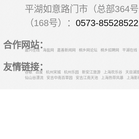
平湖如意路门市（总部364
（168号）：
0573-85528522
合作网站：
嘉兴在线
海盐网
嘉善新闻网
桐乡网论坛
桐乡招聘网
平湖在线
友情链接：
谷歌
百度
杭州宋城
杭州乐园
新安江旅游
上海欢乐谷
天目湖
仙山谷漂流
安吉中南百草园
安吉江南天池
上海热带风暴
上海影