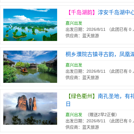
【千岛湖韵】
淳安千岛湖中
嘉兴出发
出发日期：2026/8/11 （此团已有 
供应商：蓝天旅游
桐乡濮院古镇寻古韵，凤凰
嘉兴出发
出发日期：2026/8/11 （此团已有 
供应商：蓝天旅游
【绿色衢州】
南孔圣地，有
日
嘉兴出发
（赠送2早2正餐）
出发日期：2026/8/11 （此团已有 
供应商：蓝天旅游