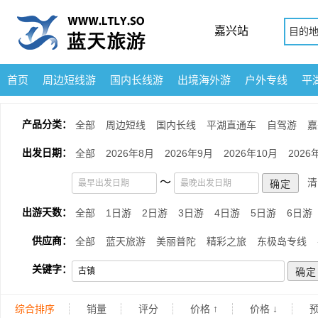
嘉兴站
目的
首页
周边短线游
国内长线游
出境海外游
户外专线
平
产品分类：
全部
周边短线
国内长线
平湖直通车
自驾游
嘉
出发日期：
全部
2026年8月
2026年9月
2026年10月
2026
～
清
出游天数：
全部
1日游
2日游
3日游
4日游
5日游
6日游
供应商：
全部
蓝天旅游
美丽普陀
精彩之旅
东极岛专线
关键字：
综合排序
销量
评分
价格 ↑
价格 ↓
预