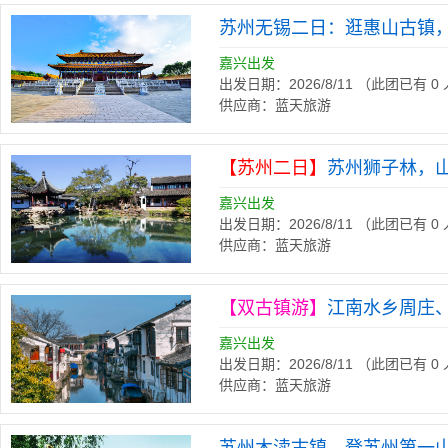
苏州无锡二日：逛惠山古镇
嘉兴出发
出发日期：2026/8/11 （此团已有 
供应商：蓝天旅游
【苏州二日】
苏州狮子林，
嘉兴出发
出发日期：2026/8/11 （此团已有 
供应商：蓝天旅游
【双古镇游】
江南水乡周庄
嘉兴出发
出发日期：2026/8/11 （此团已有 
供应商：蓝天旅游