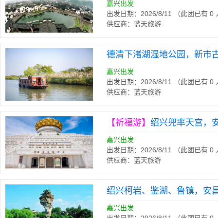
嘉兴出发
出发日期：2026/8/11 （此团已有 
供应商：蓝天旅游
德清下渚湖湿地公园，新市
嘉兴出发
出发日期：2026/8/11 （此团已有 
供应商：蓝天旅游
【祈福游】
绍兴兜率天宫，
嘉兴出发
出发日期：2026/8/11 （此团已有 
供应商：蓝天旅游
绍兴柯岩、鉴湖、鲁镇，安
嘉兴出发