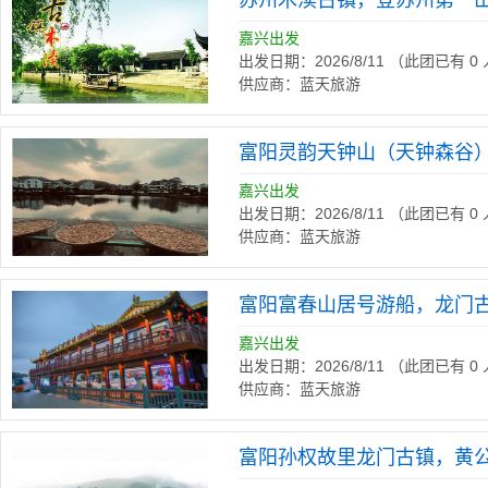
苏州木渎古镇，登苏州第一
嘉兴出发
出发日期：2026/8/11 （此团已有 
供应商：蓝天旅游
富阳灵韵天钟山（天钟森谷
嘉兴出发
出发日期：2026/8/11 （此团已有 
供应商：蓝天旅游
富阳富春山居号游船，龙门
嘉兴出发
出发日期：2026/8/11 （此团已有 
供应商：蓝天旅游
富阳孙权故里龙门古镇，黄