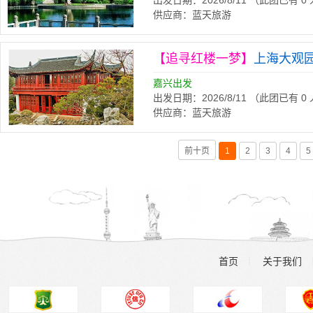
出发日期：2026/8/11 （此团已有 
供应商：蓝天旅游
【追寻红楼一梦】
上海大观
嘉兴出发
出发日期：2026/8/11 （此团已有 
供应商：蓝天旅游
前十页
1
2
3
4
5
首页
关于我们
┊