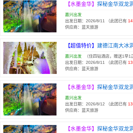
【水墨金华】
探秘金华双龙
嘉兴出发
出发日期：2026/8/11 （此团已有
14
供应商：蓝天旅游
【超值特价】
建德江南大冰
嘉兴出发
（住四钻酒店，赠送1早1
出发日期：2026/8/11 （此团已有
13
供应商：蓝天旅游
【水墨金华】
探秘金华双龙
嘉兴出发
出发日期：2026/8/12 （此团已有
13
供应商：蓝天旅游
【水墨金华】
探秘金华双龙