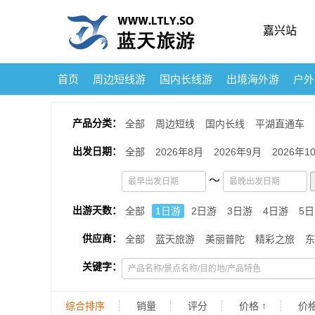
嘉兴站
首页
周边短线游
国内长线游
出境海外游
户外
产品分类：
全部
周边短线
国内长线
平湖直通车
出发日期：
全部
2026年8月
2026年9月
2026年1
～
出游天数：
全部
1日游
2日游
3日游
4日游
5
供应商：
全部
蓝天旅游
美丽普陀
精彩之旅
东
关键字：
综合排序
销量
评分
价格 ↑
价格