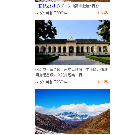
【精彩之旅】
武义牛头山高山避暑5日游
¥
828
--
分 月销7306件
忆南京・览金陵—南京总统府，中山陵，遇难
同胞纪念馆，玄武湖经典二日
¥
488
--
分 月销7260件