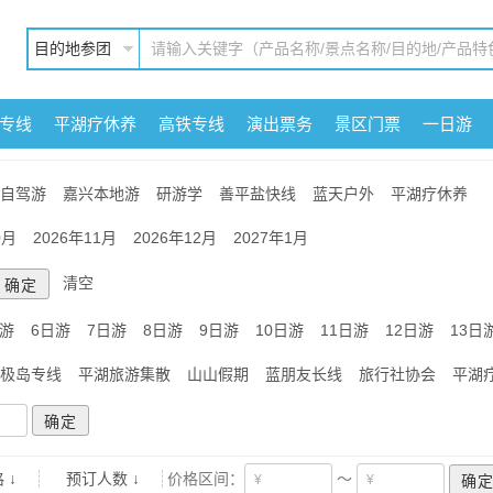
目的地参团
专线
平湖疗休养
高铁专线
演出票务
景区门票
一日游
自驾游
嘉兴本地游
研游学
善平盐快线
蓝天户外
平湖疗休养
0月
2026年11月
2026年12月
2027年1月
清空
日游
6日游
7日游
8日游
9日游
10日游
11日游
12日游
13日
极岛专线
平湖旅游集散
山山假期
蓝朋友长线
旅行社协会
平湖
 ↓
预订人数 ↓
价格区间：
～