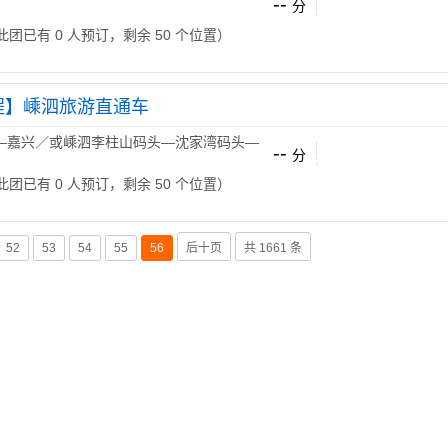
--
分
 （此团已有 0 人预订，剩余 50 个位置）
程】嵊泗旅游直通车
—嘉兴／或嵊泗李柱山码头—沈家湾码头—
--
分
 （此团已有 0 人预订，剩余 50 个位置）
52
53
54
55
56
后十页
共 1661 条