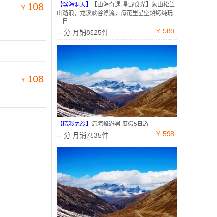
108
【滨海洞天】
【山海奇遇·星野食光】象山松兰
¥
山踏浪，龙溪峡谷漂流，海花里星空烧烤纯玩
二日
¥
588
--
分 月销8525件
108
¥
【精彩之旅】
清凉峰避暑 度假5日游
¥
598
--
分 月销7835件