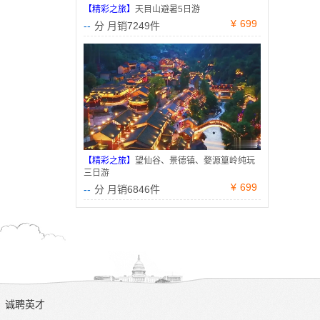
【精彩之旅】
天目山避暑5日游
¥
699
--
分 月销7249件
【精彩之旅】
望仙谷、景德镇、婺源篁岭纯玩
三日游
¥
699
--
分 月销6846件
诚聘英才