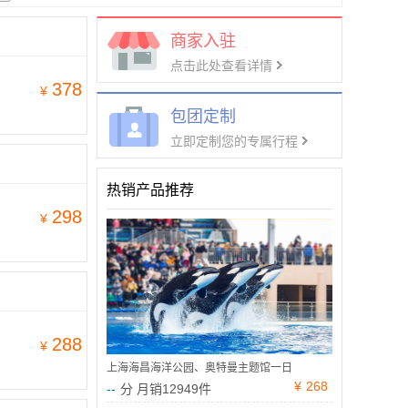
商家入驻
点击此处查看详情
378
¥
包团定制
立即定制您的专属行程
热销产品推荐
298
¥
288
¥
上海海昌海洋公园、奥特曼主题馆一日
¥
268
--
分 月销12949件