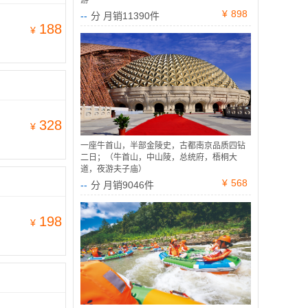
游
¥
898
--
分 月销11390件
188
¥
328
¥
一座牛首山，半部金陵史，古都南京品质四钻
二日；（牛首山，中山陵，总统府，梧桐大
道，夜游夫子庙）
¥
568
--
分 月销9046件
198
¥