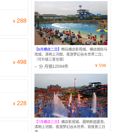
288
¥
【8月横店二日】
畅玩横店影视城、横店国际马
戏城、清明上河图、夜游梦幻谷水世界二日；
（可升级三星住宿）
498
¥
¥
598
--
分 月销12594件
228
¥
【7月横店三日】
横店影视城、圆明新园夏苑、
清明上河图、夜游梦幻谷水世界、双夜景三日