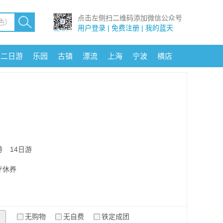
点击左侧扫二维码添加微信公众号
用户登录 | 免费注册 | 我的蓝天
二日游
乐园
古镇
漂流
上海
宁波
横店
游
14日游
疗休养
无购物
无自费
铁定成团