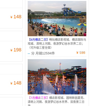
148
¥
【8月横店二日】
畅玩横店影视城、横店国际马
戏城、清明上河图、夜游梦幻谷水世界二日；
（可升级三星住宿）
198
¥
¥
598
--
分 月销12594件
148
¥
【7月横店三日】
横店影视城、圆明新园夏苑、
清明上河图、夜游梦幻谷水世界、双夜景三日