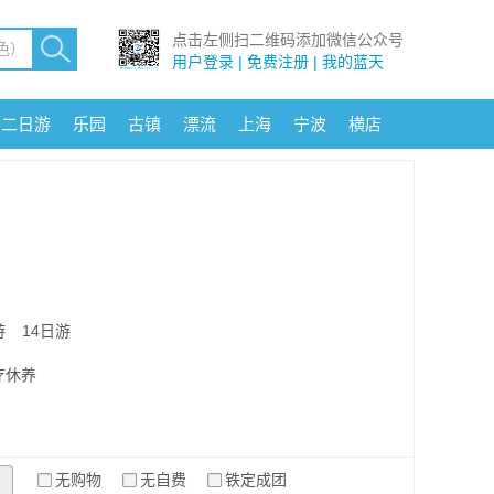
点击左侧扫二维码添加微信公众号
用户登录 | 免费注册 | 我的蓝天
二日游
乐园
古镇
漂流
上海
宁波
横店
游
14日游
疗休养
无购物
无自费
铁定成团