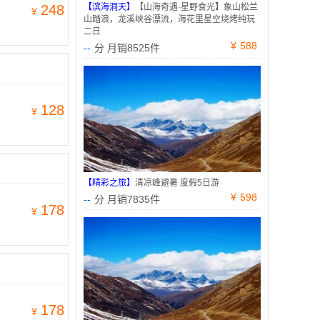
248
【滨海洞天】
【山海奇遇·星野食光】象山松兰
¥
山踏浪，龙溪峡谷漂流，海花里星空烧烤纯玩
二日
¥
588
--
分 月销8525件
128
¥
【精彩之旅】
清凉峰避暑 度假5日游
¥
598
--
分 月销7835件
178
¥
178
¥