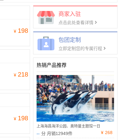
商家入驻
点击此处查看详情
198
¥
包团定制
立即定制您的专属行程
热销产品推荐
218
¥
198
¥
上海海昌海洋公园、奥特曼主题馆一日
¥
268
--
分 月销12949件