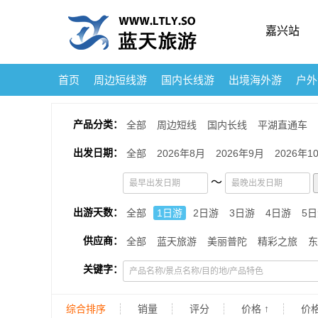
嘉兴站
首页
周边短线游
国内长线游
出境海外游
户外
产品分类：
全部
周边短线
国内长线
平湖直通车
出发日期：
全部
2026年8月
2026年9月
2026年1
～
出游天数：
全部
1日游
2日游
3日游
4日游
5
供应商：
全部
蓝天旅游
美丽普陀
精彩之旅
东
关键字：
综合排序
销量
评分
价格 ↑
价格