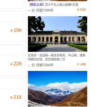
【精彩之旅】
武义牛头山高山避暑5日游
¥
828
--
分 月销7306件
198
¥
忆南京・览金陵—南京总统府，中山陵，遇难
同胞纪念馆，玄武湖经典二日
228
¥
¥
488
--
分 月销7260件
218
¥