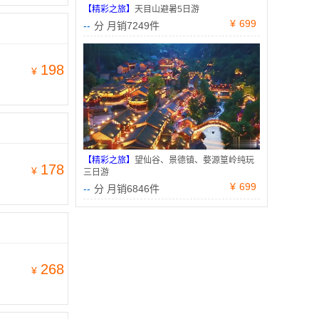
【精彩之旅】
天目山避暑5日游
¥
699
--
分 月销7249件
198
¥
【精彩之旅】
望仙谷、景德镇、婺源篁岭纯玩
178
¥
三日游
¥
699
--
分 月销6846件
268
¥