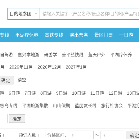
目的地参团
专线
平湖疗休养
高铁专线
演出票务
景区门票
一日游
自驾游
嘉兴本地游
研游学
善平盐快线
蓝天户外
平湖疗休养
0月
2026年11月
2026年12月
2027年1月
清空
日游
6日游
7日游
8日游
9日游
10日游
11日游
12日游
13日
极岛专线
平湖旅游集散
山山假期
蓝朋友长线
旅行社协会
平湖
 ↓
预订人数 ↓
价格区间：
～