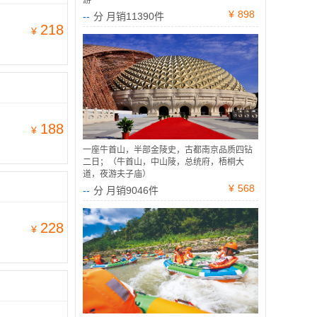
游
¥
898
--
分 月销11390件
218
¥
188
¥
一座牛首山，半部金陵史，古都南京品质四钻
二日；（牛首山，中山陵，总统府，梧桐大
道，夜游夫子庙）
¥
568
--
分 月销9046件
228
¥