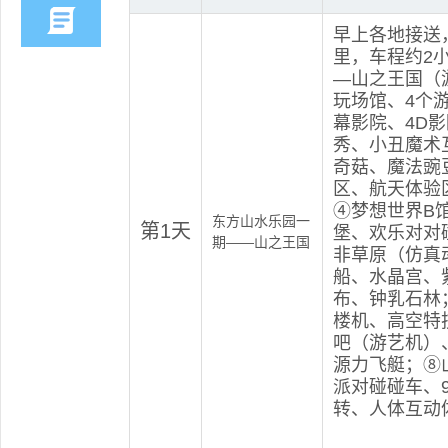
早上各地接送，
里，车程约2
—山之王国（
玩场馆、4个
幕影院、4D
秀、小丑魔术
奇菇、魔法豌
区、航天体验
④梦想世界B
东方山水乐园一
第1天
堡、欢乐对对
期——山之王国
非草原（仿真
船、水晶宫、
布、钟乳石林；
楼机、高空特
吧（游艺机）
源力飞艇；⑧
派对碰碰车、
转、人体互动