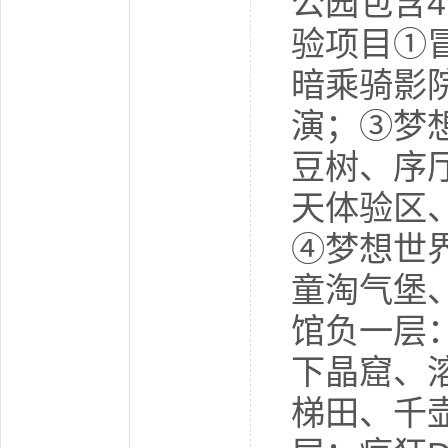
公园包含
验项目①
暗乘骑影
演；③梦
豆树、序
天体验区
④梦想世
童淘气堡
馆负一层
下晶窟、
梯田、千