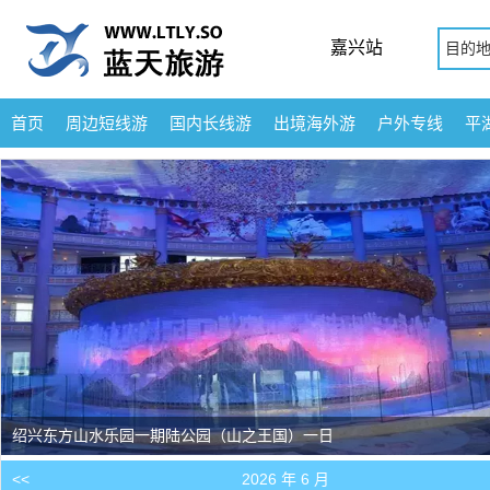
嘉兴站
目的
首页
周边短线游
国内长线游
出境海外游
户外专线
平
绍兴东方山水乐园一期陆公园（山之王国）一日
<<
2026 年 6 月