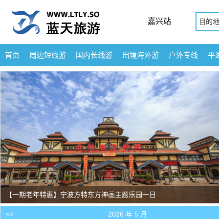
嘉兴站
目的
首页
周边短线游
国内长线游
出境海外游
户外专线
平
【一期老年特惠】宁波方特东方神画主题乐园一日
<<
2026 年 5 月