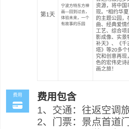
资源，将中国
宁波方特东方神
现。“相约华
画—回到过去，
第1天
体验未来，一个
的主题公园，
有故事的乐园
曲、经典爱情
工艺、综合项
影成像、实景
补天》、《千
塔》等20多
究和创意再现
色的宏伟史诗
画之旅！
费用包含
费用
1、交通：往返空调
2、门票：景点首道